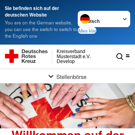
Sie befinden sich auf der
Sprache wechseln zu
deutschen Website
You are on the German website,
you can use the switch to switch to
Alles klar
the English one
Kreisverband
Musterstadt e.V.
Develop
Stellenbörse
Willkommen auf der